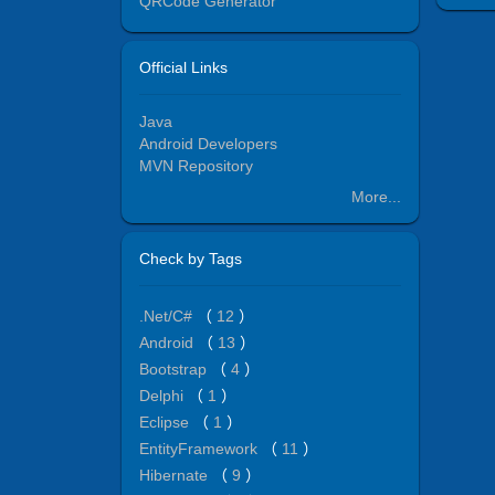
QRCode Generator
Official Links
Java
Android Developers
MVN Repository
More...
Check by Tags
.Net/C#
（
12
）
Android
（
13
）
Bootstrap
（
4
）
Delphi
（
1
）
Eclipse
（
1
）
EntityFramework
（
11
）
Hibernate
（
9
）