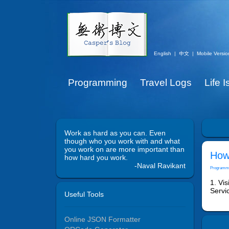
English
|
中文
|
Mobile Versio
Programming
Travel Logs
Life 
Work as hard as you can. Even
though who you work with and what
you work on are more important than
How 
how hard you work.
-Naval Ravikant
Programm
1. Vis
Servic
Useful Tools
Online JSON Formatter