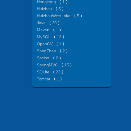
Hongkong
（
1
）
Huizhou
（
5
）
HuizhouWestLake
（
5
）
Java
（
20
）
Maven
（
1
）
MySQL
（
13
）
OpenCV
（
1
）
ShenZhen
（
2
）
Socket
（
2
）
SpringMVC
（
15
）
SQLite
（
23
）
Tomcat
（
1
）