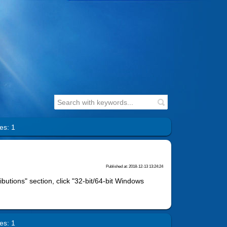
es: 1
Published at: 2018-12-13 13:24:24
ibutions" section, click "32-bit/64-bit Windows
es: 1