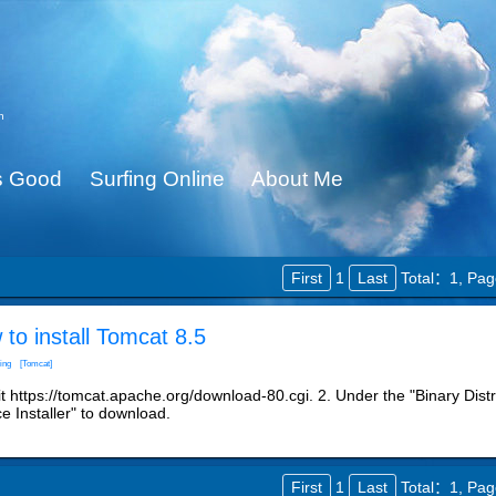
n
Is Good
Surfing Online
About Me
First
1
Last
Total：1,
Pag
to install Tomcat 8.5
ing
[Tomcat]
it https://tomcat.apache.org/download-80.cgi. 2. Under the "Binary Distr
e Installer" to download.
First
1
Last
Total：1,
Pag